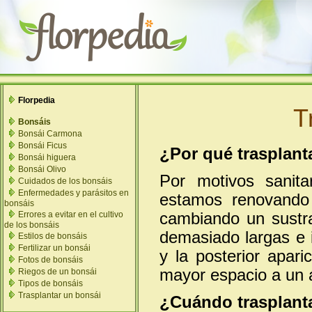
Florpedia
T
Bonsáis
Bonsái Carmona
Bonsái Ficus
¿Por qué trasplant
Bonsái higuera
Bonsái Olivo
Por motivos sanitar
Cuidados de los bonsáis
Enfermedades y parásitos en
estamos renovando
bonsáis
cambiando un sustr
Errores a evitar en el cultivo
de los bonsáis
demasiado largas e i
Estilos de bonsáis
Fertilizar un bonsái
y la posterior apar
Fotos de bonsáis
mayor espacio a un 
Riegos de un bonsái
Tipos de bonsáis
Trasplantar un bonsái
¿Cuándo trasplant