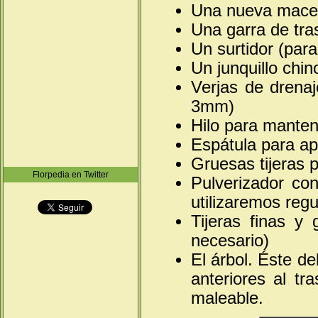
Una nueva macet
Una garra de tra
Un surtidor (par
Un junquillo chin
Verjas de drenaj
3mm)
Hilo para manten
Espátula para apr
Gruesas tijeras p
Florpedia en Twitter
Pulverizador con
utilizaremos reg
Tijeras finas y 
necesario)
El árbol. Éste d
anteriores al tr
maleable.