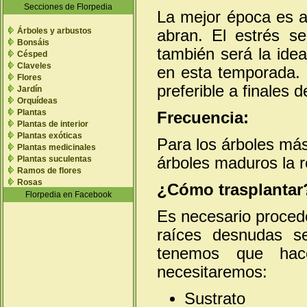
Secciones de Florpedia
La mejor época es a 
Árboles y arbustos
abran. El estrés s
Bonsáis
también será la idea
Césped
Claveles
en esta temporada. P
Flores
preferible a finales 
Jardín
Orquídeas
Plantas
Frecuencia:
Plantas de interior
Plantas exóticas
Para los árboles más
Plantas medicinales
árboles maduros la r
Plantas suculentas
Ramos de flores
Rosas
¿Cómo trasplantar
Florpedia en Facebook
Es necesario procede
raíces desnudas s
tenemos que hace
necesitaremos:
Sustrato